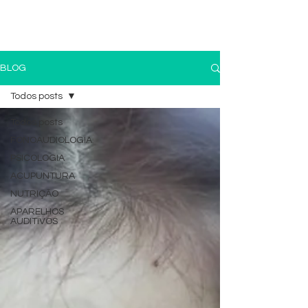
(11) 4259-3079
(11) 9 8196-3991
BLOG
Todos posts
Todos posts
FONOAUDIOLOGIA
PSICOLOGIA
ACUPUNTURA
NUTRIÇÃO
APARELHOS
AUDITIVOS