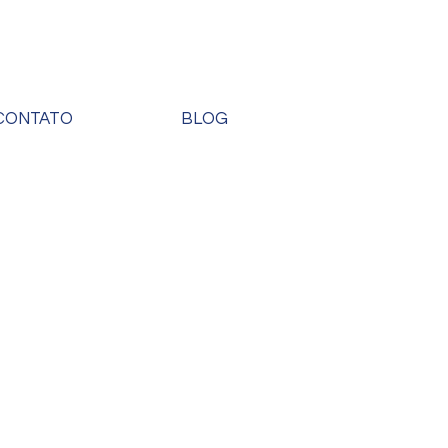
259-3079
(11) 9 8196-3991
CONTATO
BLOG