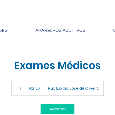
(11) 4
DES
APARELHOS AUDITIVOS
Exames Médicos
50
Reais
1 h
1
R$ 50
Rua Elpídio José de Oliveira
brasileiros
Agendar