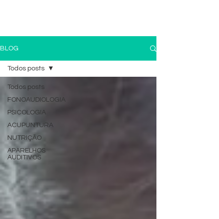
(11) 4259-3079
(11) 9 8196-3991
BLOG
Todos posts
Todos posts
FONOAUDIOLOGIA
PSICOLOGIA
ACUPUNTURA
NUTRIÇÃO
APARELHOS
AUDITIVOS