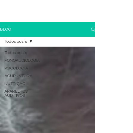
(11) 4259-3079
(11) 9 8196-3991
BLOG
Todos posts
Todos posts
FONOAUDIOLOGIA
PSICOLOGIA
ACUPUNTURA
NUTRIÇÃO
APARELHOS
AUDITIVOS